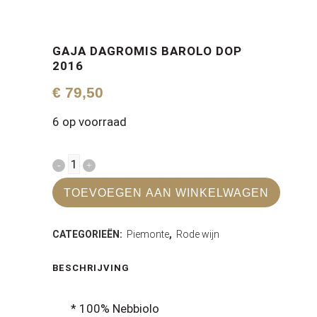
GAJA DAGROMIS BAROLO DOP
2016
€
79,50
6 op voorraad
Gaja
Dagromis
TOEVOEGEN AAN WINKELWAGEN
Barolo
CATEGORIEËN:
Piemonte
,
Rode wijn
DOP
2016
BESCHRIJVING
quantity
* 100% Nebbiolo