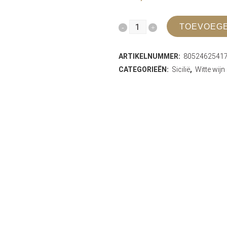
Almerita
TOEVOEGE
Tascante
ARTIKELNUMMER:
8052462541
Buanora
CATEGORIEËN:
Sicilië
,
Witte wijn
Carricante
Etna
DOC
quantity