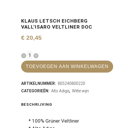
KLAUS LETSCH EICHBERG
VALL’ISARO VELTLINER DOC
€
20,45
Klaus
Letsch
TOEVOEGEN AAN WINKELWAGEN
Eichberg
ARTIKELNUMMER:
805240800220
Vall'Isaro
CATEGORIEËN:
Alto Adige
,
Witte wijn
Veltliner
BESCHRIJVING
DOC
quantity
* 100% Grüner Veltliner