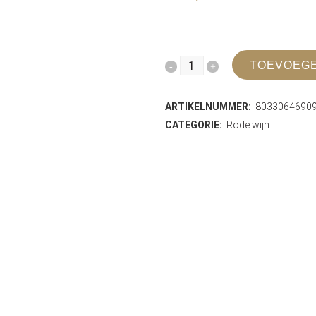
Fattoria
TOEVOEGE
Ambra
ARTIKELNUMMER:
8033064690
Barco
CATEGORIE:
Rode wijn
Reale
DOC
quantity