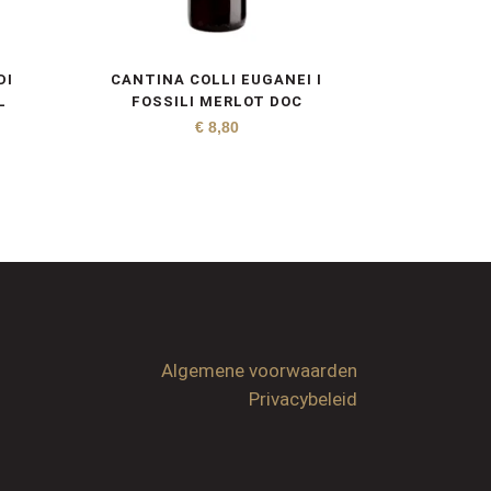
DI
CANTINA COLLI EUGANEI I
L
FOSSILI MERLOT DOC
€
8,80
Algemene voorwaarden
Privacybeleid