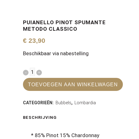
PUIANELLO PINOT SPUMANTE
METODO CLASSICO
€
23,90
Beschikbaar via nabestelling
Puianello
Pinot
TOEVOEGEN AAN WINKELWAGEN
Spumante
CATEGORIEËN:
Bubbels
,
Lombardia
Metodo
classico
BESCHRIJVING
quantity
* 85% Pinot 15% Chardonnay