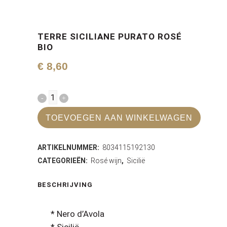
TERRE SICILIANE PURATO ROSÉ
BIO
€
8,60
Terre
Siciliane
TOEVOEGEN AAN WINKELWAGEN
Purato
ARTIKELNUMMER:
8034115192130
Rosé
CATEGORIEËN:
Rosé wijn
,
Sicilië
BIO
BESCHRIJVING
quantity
* Nero d’Avola