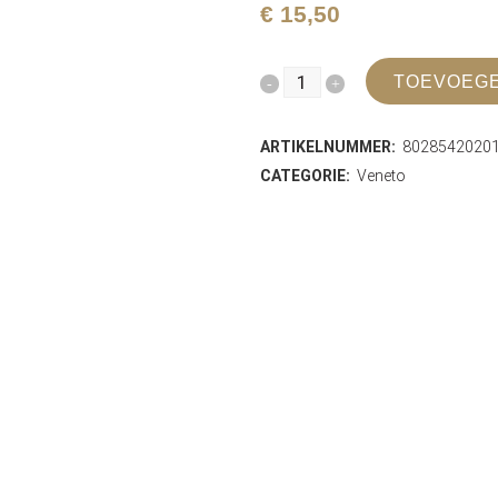
€
15,50
Zardetto
TOEVOEGE
Prosecco
ARTIKELNUMMER:
8028542020
Superiore
CATEGORIE:
Veneto
Refosso
Brut
DOCG
Conegliano
Valdobbiadene
quantity